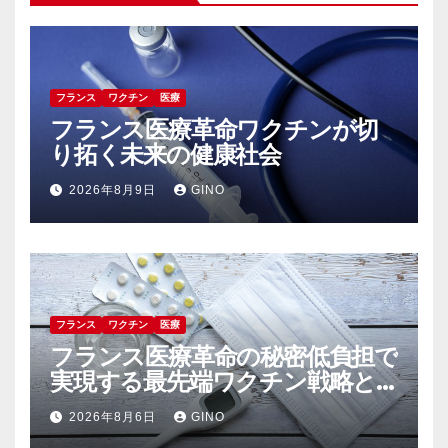
フランス
ワクチン
医療
フランス医療革命ワクチンが切
り拓く未来の健康社会
2026年8月9日
GINO
フランス
ワクチン
医療
フランス医療革命の秘密低負担で
実現する最先端ワクチン戦略と
未来予防医学
2026年8月6日
GINO