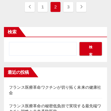
投
1
2
3
稿
の
検索
ペ
ー
検
索
ジ
送
最近の投稿
り
フランス医療革命ワクチンが切り拓く未来の健康社
会
フランス医療革命の秘密低負担で実現する最先端ワ