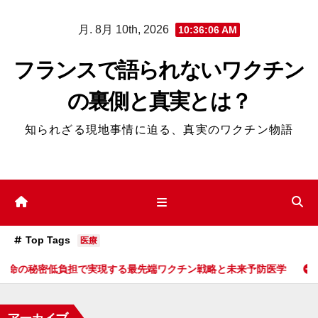
コ
月. 8月 10th, 2026
10:36:07 AM
ン
テ
フランスで語られないワクチン
ン
の裏側と真実とは？
ツ
へ
知られざる現地事情に迫る、真実のワクチン物語
ス
キ
ッ
プ
Top Tags
医療
実現する最先端ワクチン戦略と未来予防医学
フランスが築く未来