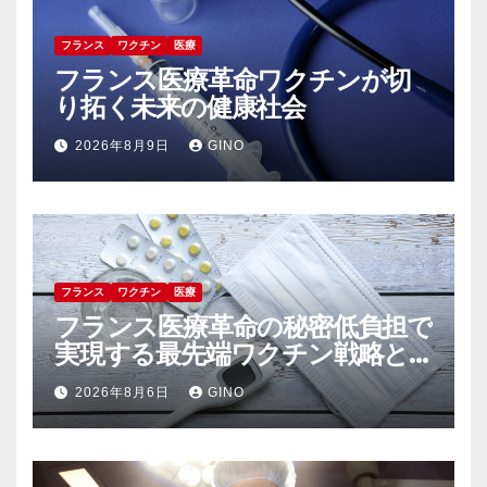
フランス
ワクチン
医療
フランス医療革命ワクチンが切
り拓く未来の健康社会
2026年8月9日
GINO
フランス
ワクチン
医療
フランス医療革命の秘密低負担で
実現する最先端ワクチン戦略と
未来予防医学
2026年8月6日
GINO