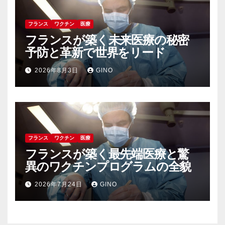
フランス
ワクチン
医療
フランスが築く未来医療の秘密
予防と革新で世界をリード
2026年8月3日
GINO
フランス
ワクチン
医療
フランスが築く最先端医療と驚
異のワクチンプログラムの全貌
2026年7月24日
GINO