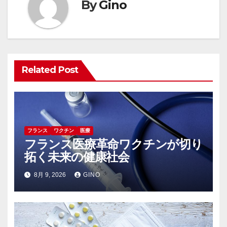
By
Gino
ー
シ
ョ
Related Post
ン
フランス
ワクチン
医療
フランス医療革命ワクチンが切り
拓く未来の健康社会
8月 9, 2026
GINO