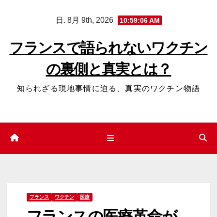
コ
日. 8月 9th, 2026
10:59:07 AM
ン
テ
フランスで語られないワクチン
ン
の裏側と真実とは？
ツ
へ
知られざる現地事情に迫る、真実のワクチン物語
ス
キ
ッ
プ
フランス
ワクチン
医療
フランスの医療革命が