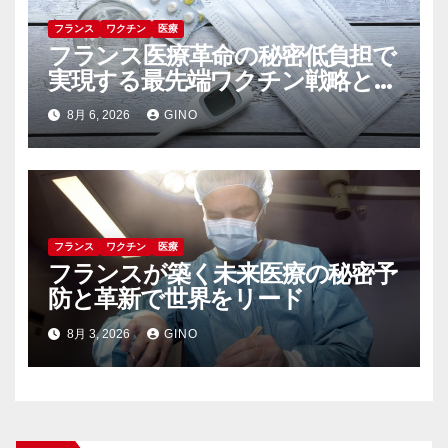
フランス
ワクチン
医療
フランス医療革命の秘密低負担で
実現する最先端ワクチン戦略と未
来予防医学
8月 6, 2026
GINO
フランス
ワクチン
医療
フランスが築く未来医療の秘密予
防と革新で世界をリード
8月 3, 2026
GINO